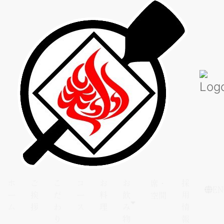
ホ
ご
こ
コ
お
お
採
席・
EN
ー
挨
だ
ー
料
飲
用
空間
ム
拶
わ
ス
理
み
情
り
物
報