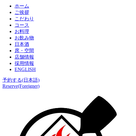
ホーム
ご挨拶
こだわり
コース
お料理
お飲み物
日本酒
席・空間
店舗情報
採用情報
ENGLISH
予約する(日本語)
Reserve(Foreigner)