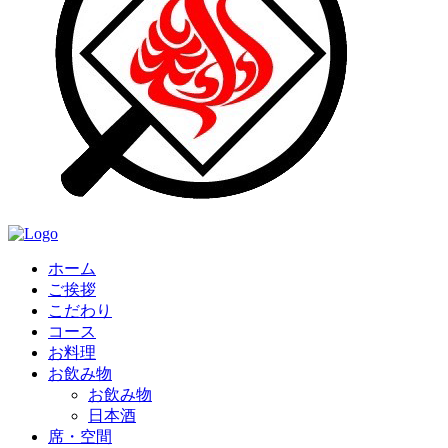
ホーム
ご挨拶
こだわり
コース
お料理
お飲み物
お飲み物
日本酒
席・空間