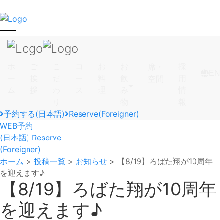
ホ
ご
こ
コ
お
お
採
席・
EN
ー
挨
だ
ー
料
飲
用
空間
ム
拶
わ
ス
理
み
情
り
物
報
予約する(日本語)
Reserve(Foreigner)
WEB予約
(日本語)
Reserve
(Foreigner)
ホーム
>
投稿一覧
>
お知らせ
>
【8/19】ろばた翔が10周年
を迎えます♪
【8/19】ろばた翔が10周年
を迎えます♪